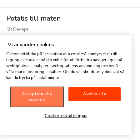
Kalla såser, röror
Såser till kötträtt
42
recept
33
recept
Potatis till maten
58
Recept
Grönsakssallader
Kokta grönsaker
Vi använder cookies
20
recept
16
recept
Pasta, ris mm till mat
Genom att klicka på "acceptera alla cookies" samtycker du till
lagring av cookies på din enhet för att förbättra navigeringen på
18
Recept
webbplatsen, analysera webbplatsens användning och bistå i
Övrigt gott till mat
Aromsmör
våra marknadsföringsinsatser. Om du vill skräddarsy dina val så
kan du trycka på inställningar.
14
recept
13
recept
Såser till fisk & skaldjur
Röror till mat och smörgås
30
recept
21
recept
Acceptera alla
Avvisa alla
cookies
Potatismos o.d.
Potatissallad
17
recept
10
recept
Stekt grönt
Salsasallader
Se Alla 183 Recept
Cookie-inställningar
15
recept
13
recept
Stekt ris, pilaffris
Kokt ris