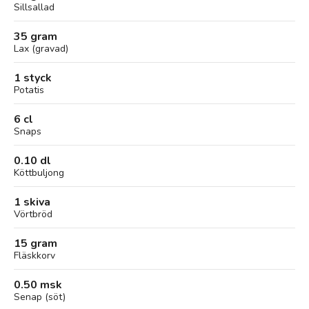
Sillsallad
35 gram
Lax (gravad)
1 styck
Potatis
6 cl
Snaps
0.10 dl
Köttbuljong
1 skiva
Vörtbröd
15 gram
Fläskkorv
0.50 msk
Senap (söt)