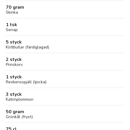
70 gram
Skinka
1 tsk
Senap
5 styck
Köttbullar (färdiglagad)
2 styck
Prinskorv
1 styck
Revbensspjäll (tjocka)
3 styck
Katrinplommon
50 gram
Grönkål (fryst)
75 cl