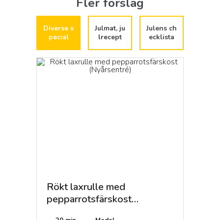
Fler förslag
Diverse s
Julmat, ju
Julens ch
pecial
lrecept
ecklista
agen
Rökt laxrulle med
Pilgr
pepparrotsfärskost
på jap
(Nyårsentré)