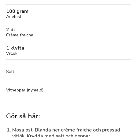
100 gram
Ädelost
2 dl
Crème fraiche
1 klyfta
Vitlök
Salt
Vitpeppar (nymald)
Gör så här:
Mosa ost. Blanda ner crème fraiche och pressad
vitlök. Krydda med salt och peppar.