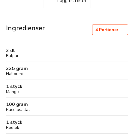
Lägg till i lista
Ingredienser
4
Portioner
2 dl
Bulgur
225 gram
Halloumi
1 styck
Mango
100 gram
Rucolasallat
1 styck
Rödlök