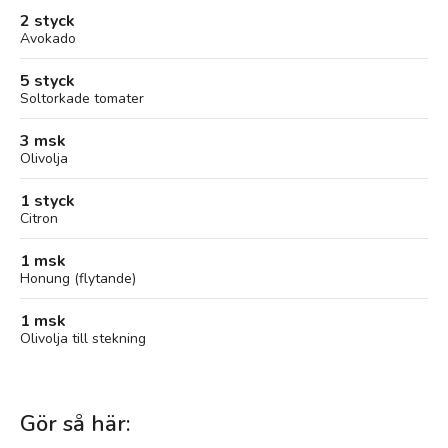
2 styck
Avokado
5 styck
Soltorkade tomater
3 msk
Olivolja
1 styck
Citron
1 msk
Honung (flytande)
1 msk
Olivolja till stekning
Gör så här: