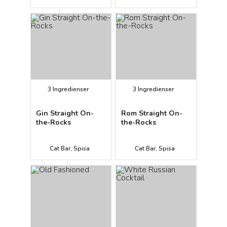
3
Ingredienser
3
Ingredienser
Gin Straight On-
Rom Straight On-
the-Rocks
the-Rocks
Cat Bar, Spisa
Cat Bar, Spisa