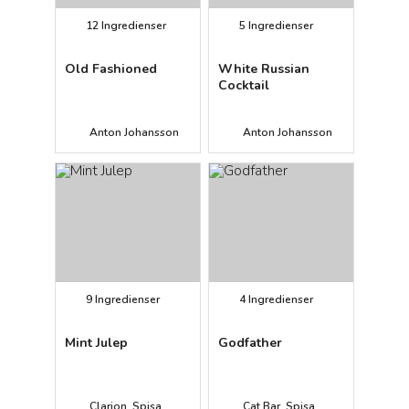
12
Ingredienser
5
Ingredienser
Old Fashioned
White Russian
Cocktail
Anton Johansson
Anton Johansson
9
Ingredienser
4
Ingredienser
Mint Julep
Godfather
Clarion, Spisa
Cat Bar, Spisa