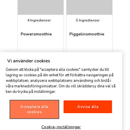
4
Ingredienser
5
Ingredienser
Powersmoothie
Piggelinsmoothie
Cat Bar, Spisa
Spisa User
Vi använder cookies
Genom att klicka på "acceptera alla cookies" samtycker du till
lagring av cookies på din enhet för att förbättra navigeringen på
webbplatsen, analysera webbplatsens användning och bistå i
våra marknadsföringsinsatser. Om du vill skräddarsy dina val så
kan du trycka på inställningar.
Acceptera alla
Avvisa alla
4
Ingredienser
6
Ingredienser
cookies
Energizer
Vitaminbooster
Cookie-inställningar