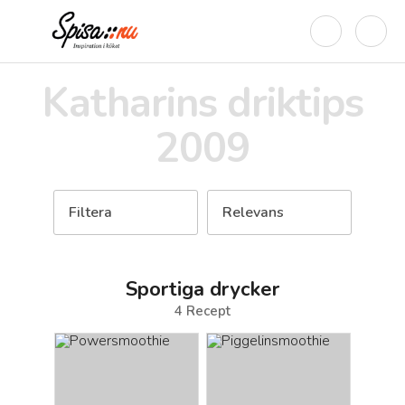
Katharins driktips
2009
Filtera
Relevans
Sportiga drycker
4
Recept