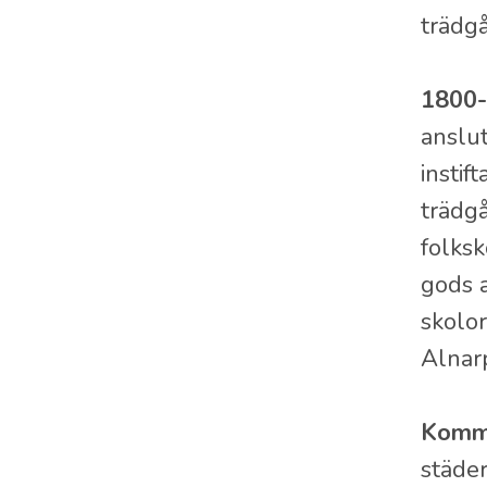
trädgå
1800-
anslut
instif
trädgå
folksk
gods a
skolo
Alnar
Komme
städer