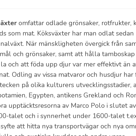
äxter
omfattar odlade grönsaker, rotfrukter, 
ds som mat. Köksväxter har man odlat sedan 
nalväxt. När mänskligheten övergick från samla
ål och grönsaker, samt att hålla tamboskap t
la och att föda upp djur var mer effektivt än a
nnat. Odling av vissa matvaror och husdjur har f
ecken på olika kulturers utvecklingsstadier, al
otamien, Egypten, antikens Grekland och Roma
ra upptäcktsresorna av Marco Polo i slutet a
00-talet och i synnerhet under 1600-talet t.
yfte att hitta nya transportvägar och nya omr