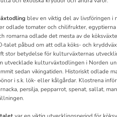
ulla och exotiska kryddor och andra varor.
äxtodling
blev en viktig del av livsföringen i
er odlade tomater och chilifrukter, egyptiern
 romarna odlade det mesta av de köksväxter v
0-talet påbud om att odla köks- och kryddväx
ft stor betydelse för kulturväxternas utveckl
m utvecklade kulturväxtodlingen i Norden un
mmit sedan vikingatiden. Historiskt odlade man 
nor i s.k. lök- eller kålgårdar. Klostrena inför
rnacka, persilja, pepparrot, spenat, sallat, m
ållningen.
talet
var en viktig utvecklingsperiod för köks