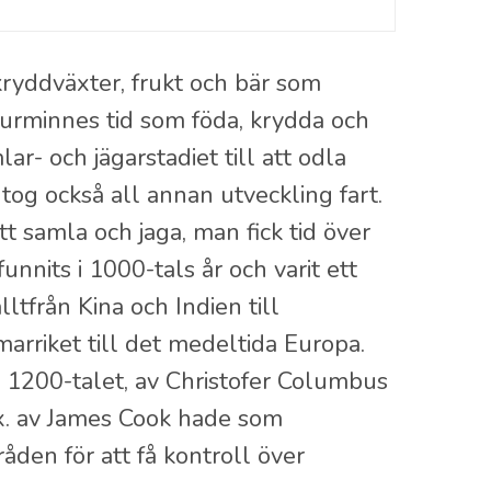
kryddväxter, frukt och bär som
urminnes tid som föda, krydda och
r- och jägarstadiet till att odla
og också all annan utveckling fart.
tt samla och jaga, man fick tid över
unnits i 1000-tals år och varit ett
ltfrån Kina och Indien till
rriket till det medeltida Europa.
v 1200-talet, av Christofer Columbus
ex. av James Cook hade som
åden för att få kontroll över