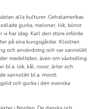
 nästan alla kulturer. Cetralamerikas
a odlade gurka, meloner, lök, bönor
i har idag. Karl den store införde
ter på sina kungsgårdar. Klostren
ing och användning och var sannolikt
der medeltiden, även om växtodling
bl.a. lök, kål, rovor, ärter och
de sannolikt bl.a. morot,
angold och gurka i den svenska
växter i Norden. De danska och