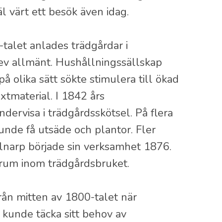
äl värt ett besök även idag.
0-talet anlades trädgårdar i
lev allmänt. Hushållningssällskap
å olika sätt sökte stimulera till ökad
xtmaterial. I 1842 års
dervisa i trädgårdsskötsel. På flera
unde få utsäde och plantor. Fler
lnarp började sin verksamhet 1876.
trum inom trädgårdsbruket.
rån mitten av 1800-talet när
 kunde täcka sitt behov av