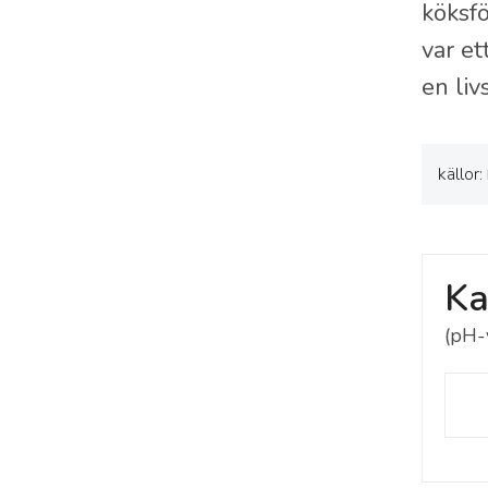
köksfö
var et
en liv
källor:
Ka
(pH-