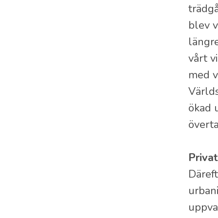
trädg
blev v
längre
vårt v
med v
Världs
ökad u
överta
Privat
Däref
urbani
uppvak