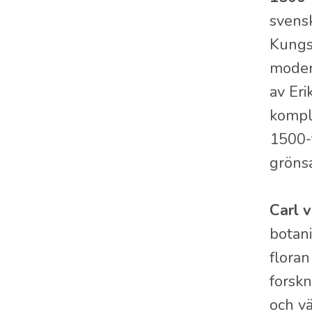
Linnéträdgården, Uppsala
Plantera fruktträd, beskära fruktträd
svens
Lunds universitets Botaniska
Odla frukt
Kungst
trädgård
moder
Odla äpple
Uppsala botaniska trädgård
av Eri
komple
1500-t
grönsa
Carl 
botani
flora
forskn
och vä