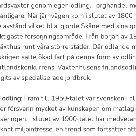
årdsväxter genom egen odling. Torghandel me
anligare. När järnvägen kom i slutet av 1800
 avstånd vilket bl.a. gjorde Skåne med sina go
iktigaste försörjningsområde. Från början av 
äxthus runt våra större städer. Där odlande 
krigen satte ökad fart på denna form av odli
tlandskonkurrens. Växtenhusens frilandsodlin
gits av specialiserade jordbruk.
 odling
: Fram till 1950-talet var svensken i 
ter försvann mycket av kunskapen om matlagni
seringen. I slutet av 1900-talet har medvetand
nat miljöintresse, en trend som fortsätter at