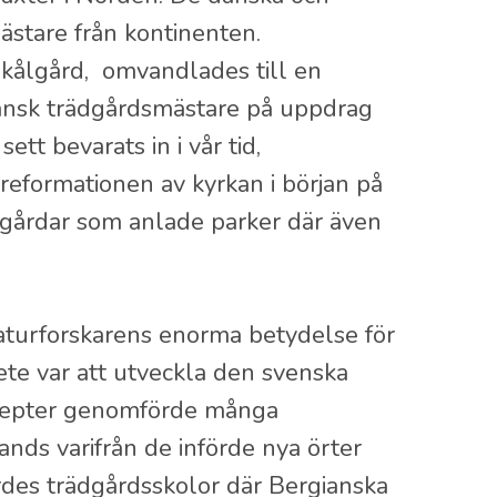
stare från kontinenten.
 kålgård, omvandlades till en
fransk trädgårdsmästare på uppdrag
ett bevarats in i vår tid,
 reformationen av kyrkan i början på
rrgårdar som anlade parker där även
aturforskarens enorma betydelse för
bete var att utveckla den svenska
adepter genomförde många
ands varifrån de införde nya örter
ördes trädgårdsskolor där Bergianska