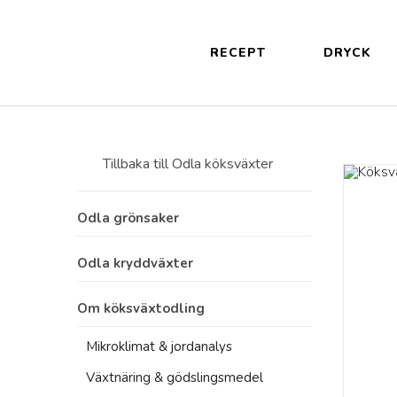
RECEPT
DRYCK
Tillbaka till
Odla köksväxter
Odla grönsaker
Odla tomater
Odla kryddväxter
Odla endivsallat
Odla anis
Om köksväxtodling
Odla groddar
Odla kryddor
Mikroklimat & jordanalys
Odla mangold & mangoldskott
Odla kyndel
Växtnäring & gödslingsmedel
Odla rabarber
Odla snittselleri