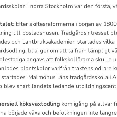
rdsskolan i norra Stockholm var den första, v
talet
: Efter skiftesreformerna i början av 180
ning till bostadshusen. Trädgårdsintresset b
tades och Lantbruksakademien startades vilka p
rdsodling, bl.a. genom att ta fram lämpligt vä
olestadga angavs att folkskollärarna skulle un
nlades plantskolor varifrån traktens odlare k
r startades. Malmöhus läns trädgårdsskola i A
p blev snart landets ledande utbildningscen
rsiell köksväxtodling
kom igång på allvar f
na började växa och befolkningen inte längre