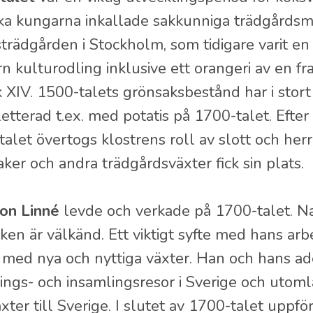
ka kungarna inkallade sakkunniga trädgårdsmä
rädgården i Stockholm, som tidigare varit en
n kulturodling inklusive ett orangeri av en 
k XIV. 1500-talets grönsaksbestånd har i stort s
tterad t.ex. med potatis på 1700-talet. Efter
alet övertogs klostrens roll av slott och he
ker och andra trädgårdsväxter fick sin plats.
von Linné
levde och verkade på 1700-talet. N
ken är välkänd. Ett viktigt syfte med hans ar
n med nya och nyttiga växter. Han och hans 
ings- och insamlingsresor i Sverige och utoml
xter till Sverige. I slutet av 1700-talet uppf