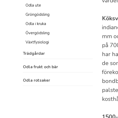
värdef
Odla koriander
Odla ute
Grodda bönor
Odla dragon
Gröngödsling
Odla rädisskott
Köksv
Odla rosmarin
Odla i kruka
indian
Odla citrongräs
Övergödsling
mm och
Växtfysiologi
på 70
har ha
Trädgårdar
de so
Göteborgs botatniska trädgård
Odla frukt och bär
föreko
Handelsträdgårdar Svealand
Odla päron
bondbö
Odla rotsaker
Handelsträdgårdar Götaland
Skador på fruktträd
palste
Odla potatis, rotsaker
Bergianska trädgården Stockholm
Skadedjur & ohyra på fruktträd
kosth
Botaniska trädgårdar
Odla plommon
Handelsträdgårdar Norrland
Odla körsbär
1500-