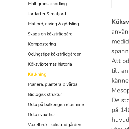
Mall grönsaksodling
Odla grönsaksfrukter
Odla persilja
Jordarter & matjord
Odla blekselleri
Odla korianderfrön
Köksv
Matjord, näring & gödsling
Odla fänkål
Odla mejram
använ
Skapa en köksträdgård
Odla mini-cikoria
Odla bladkryddor
medici
Kompostering
ODLA HUVUDSALLAT
Odla fänkålsfrön
spannm
Odlingstips köksträdgården
Grodda fenugreek
Odla libbsticka
Att od
Köksväxternas historia
Grodda lök
till a
Odla frökryddor & rotkryddor
Kalkning
Odla sallat
kännet
Odla kummin
Planera, plantera & vårda
Odla lök & kål
Mesop
Odla pepparrot
Biologisk struktur
Odla baljväxter
De sto
Skapa en örtträdgård
Odla på balkongen eller inne
Odla lökskott
på 14
Odla salvia
Odla i växthus
Odla solrosskott
huvuds
Odla oregano
Växelbruk i köksträdgården
Odla kronärtskocka