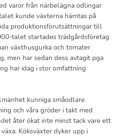
d varor från närbelägna odlingar
-talet kunde växterna hämtas på
da produktionsförutsättningar till
1900-talet startades trädgårdsföretag
man växthusgurka och tomater.
ng, men har sedan dess avtagit pga
g har idag i stor omfattning
allmänhet kunniga småodlare.
ng och våra gröder i takt med
et åter ökat inte minst tack vare ett
t växa. Köksväxter dyker upp i