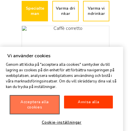
Specialte
Varma dri
Varma vi
man
nkar
ndrinkar
Vi använder cookies
Genom att klicka på "acceptera alla cookies" samtycker du till
lagring av cookies på din enhet för att förbättra navigeringen på
webbplatsen, analysera webbplatsens användning och bistå i
våra marknadsföringsinsatser. Om du vill skräddarsy dina val så
kan du trycka på inställningar.
Caffè corretto
Kaffek
Acceptera alla
Avvisa alla
cookies
Cookie-inställningar