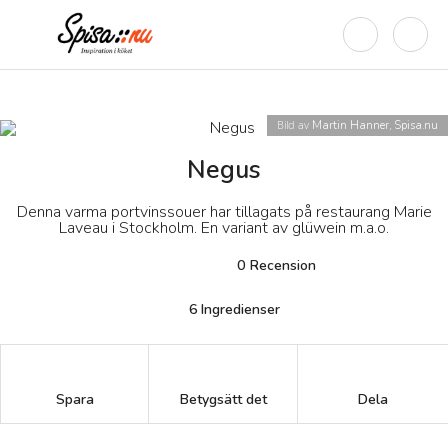
Bild av
Martin Hanner, Spisa.nu
Negus
Denna varma portvinssouer har tillagats på restaurang Marie
Laveau i Stockholm. En variant av glüwein m.a.o.
0
Recension
6
Ingredienser
Betygsätt det
Spara
Dela