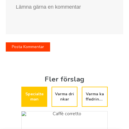
Fler förslag
Specialte
Varma dri
Varma ka
man
nkar
ffedrinka
r