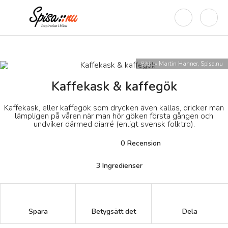
Bild av
Martin Hanner, Spisa.nu
Kaffekask & kaffegök
Kaffekask, eller kaffegök som drycken även kallas, dricker man
lämpligen på våren när man hör göken första gången och
undviker därmed diarré (enligt svensk folktro).
0
Recension
3
Ingredienser
Betygsätt det
Spara
Dela