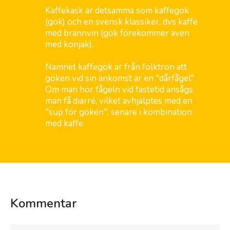
Kaffekask är detsamma som
kaffegök
(gök) och en svensk klassiker, dvs kaffe
med brännvin (gök förekommer även
med konjak).
Namnet kaffegök är från folktron att
göken vid sin ankomst är en "dårfågel".
Om man hör fågeln vid fastetid ansågs
man få diarré, vilket avhjälptes med en
"sup för göken", senare i kombination
med kaffe.
Kommentar