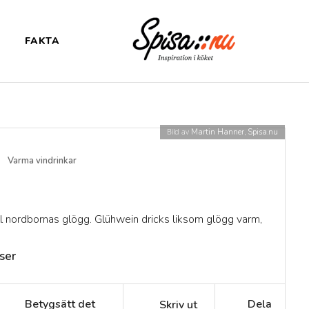
FAKTA
Bild av
Martin Hanner, Spisa.nu
Varma vindrinkar
ll nordbornas glögg. Glühwein dricks liksom glögg varm,
ser
Betygsätt det
Dela
Skriv ut