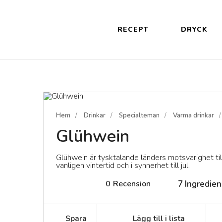
RECEPT
DRYCK
Hem
Drinkar
Specialteman
Varma drinkar
Glühwein
Glühwein är tysktalande länders motsvarighet ti
vanligen vintertid och i synnerhet till jul.
0
Recension
7
Ingredien
Spara
Lägg till i lista