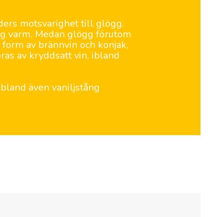
ers motsvarighet till glögg.
gg varm. Medan glögg förutom
 i form av brännvin och konjak,
as av kryddsatt vin, ibland
bland även vaniljstång