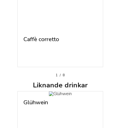
Caffè corretto
Kaffekl
1
/
8
Liknande
drinkar
Glühwein