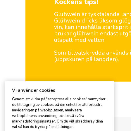
Kockens tips!
Glühwein är tysktalande länd
Glühwein dricks liksom glö
vin, kan innehålla starksprit
brukar glühwein endast utgör
utspätt med vatten.
Som tillvalskrydda används i
(uppskuren på längden).
Vi använder cookies
Genom att klicka på "acceptera alla cookies" samtycker
Kommentar
du till lagring av cookies på din enhet för att förbättra
navigeringen på webbplatsen, analysera
webbplatsens användning och bistå i våra
marknadsföringsinsatser. Om du vill skräddarsy dina
val så kan du trycka på inställningar.