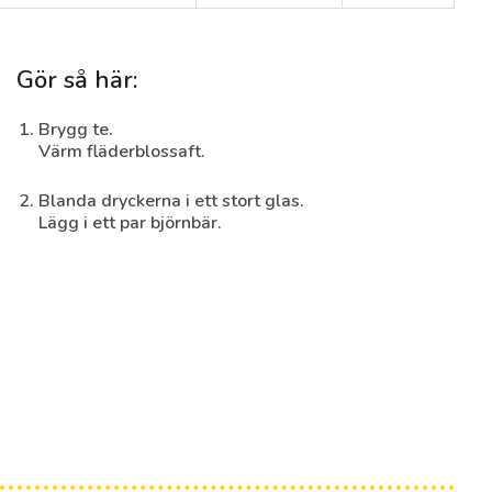
Gör så här:
Brygg te.
Mango & Mint Daiquiri
Värm fläderblossaft.
(alkoholfri)
Blanda dryckerna i ett stort glas.
Lägg i ett par björnbär.