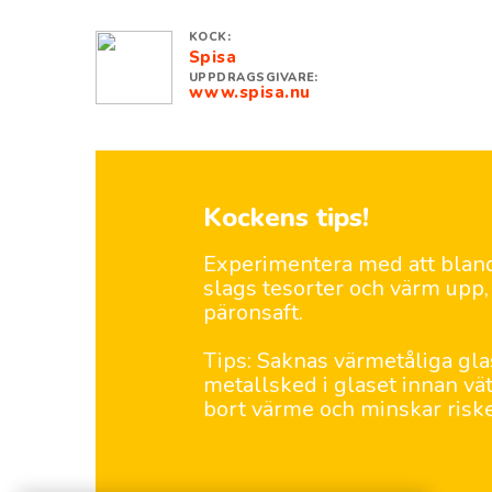
KOCK:
Spisa
UPPDRAGSGIVARE:
www.spisa.nu
Kockens tips!
Experimentera med att blanda
slags tesorter och värm upp, 
päronsaft.
Tips: Saknas värmetåliga gla
metallsked i glaset innan vä
bort värme och minskar risken