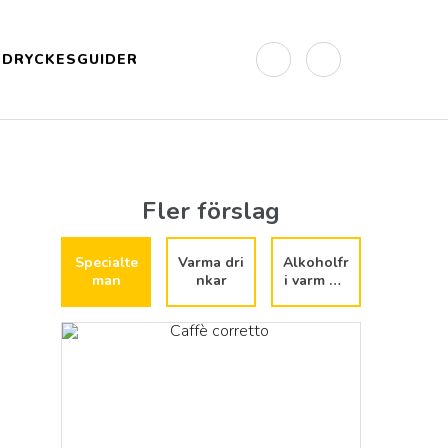
DRYCKESGUIDER
Fler förslag
Specialte
Varma dri
Alkoholfr
man
nkar
i varm dri
nk