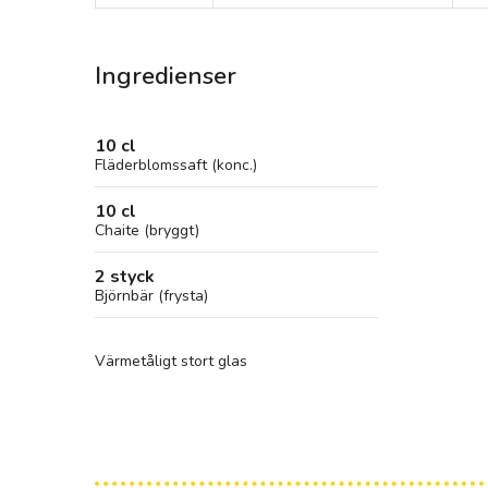
Ingredienser
10 cl
Fläderblomssaft (konc.)
10 cl
Chaite (bryggt)
2 styck
Björnbär (frysta)
Värmetåligt stort glas