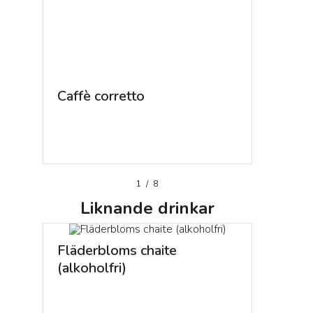
Caffè corretto
Kaffekl
1
/
8
Liknande
drinkar
Fläderbloms chaite
(alkoholfri)