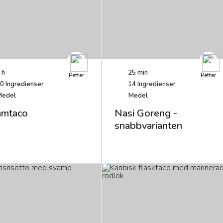
 h
25 min
Petter
Petter
0
Ingredienser
14
Ingredienser
Medel
Medel
mtaco
Nasi Goreng -
snabbvarianten