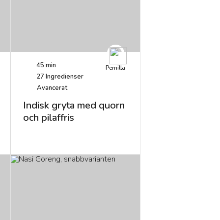
45 min
Pernilla
27
Ingredienser
Avancerat
Indisk gryta med quorn
och pilaffris