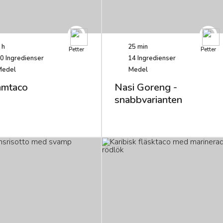
 h
25 min
Petter
Petter
0
Ingredienser
14
Ingredienser
Medel
Medel
mtaco
Nasi Goreng -
snabbvarianten