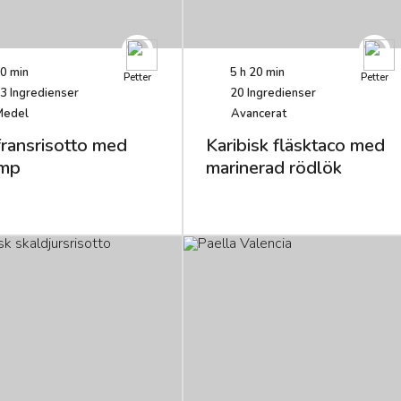
0 min
5 h 20 min
Petter
Petter
3
Ingredienser
20
Ingredienser
Medel
Avancerat
fransrisotto med
Karibisk fläsktaco med
mp
marinerad rödlök