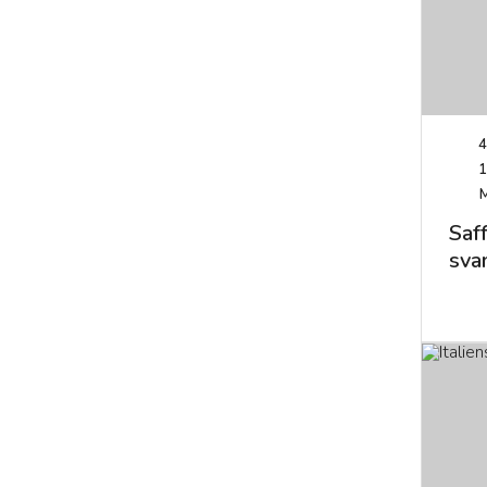
4
1
Saf
sva