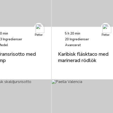
0 min
5 h 20 min
Petter
Petter
3
Ingredienser
20
Ingredienser
Medel
Avancerat
fransrisotto med
Karibisk fläsktaco med
mp
marinerad rödlök