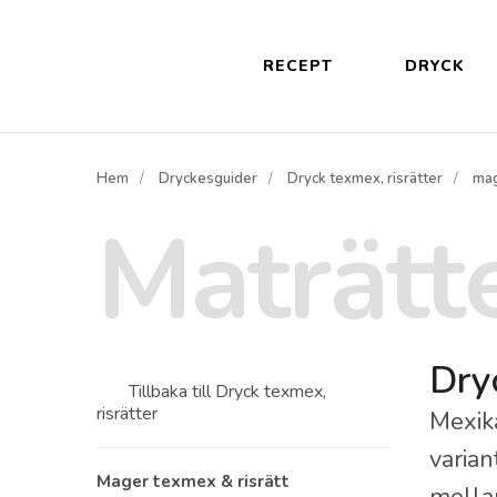
RECEPT
DRYCK
Hem
Dryckesguider
Dryck texmex, risrätter
mag
Maträtt
Dryc
Tillbaka till
Dryck texmex,
risrätter
Mexika
varian
mager texmex & risrätt