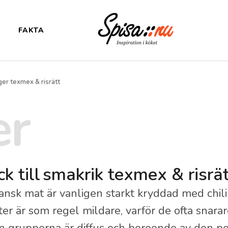
FAKTA
er texmex & risrätt
er
k till
smakrik texmex & risrät
nsk mat är vanligen starkt kryddad med chili
ter är som regel mildare, varför de ofta snara