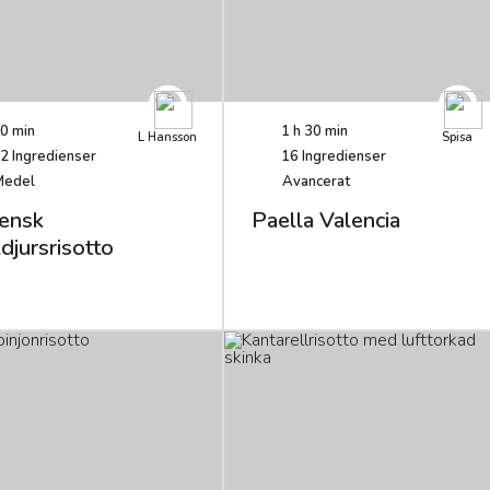
0 min
1 h 30 min
L Hansson
Spisa
2
Ingredienser
16
Ingredienser
Medel
Avancerat
iensk
Paella Valencia
djursrisotto