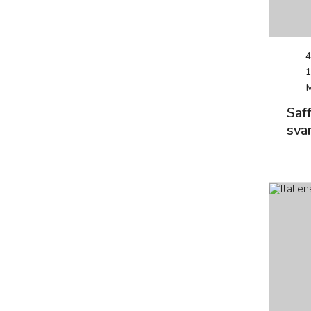
4
1
Saf
sva