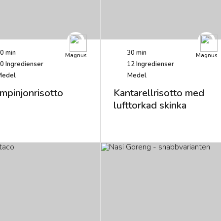
0 min
30 min
Magnus
Magnus
0
Ingredienser
12
Ingredienser
Medel
Medel
mpinjonrisotto
Kantarellrisotto med
lufttorkad skinka