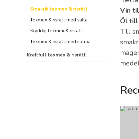
mella
smakrik texmex & risrätt
Vin ti
Öl til
texmex & risrätt med sälta
Till s
kryddig texmex & risrätt
smakri
texmex & risrätt med sötma
mager
kraftfull texmex & risrätt
medelb
smakrik texmex & risrätt
kryddig texmex & risrätt
Rec
texmex & risrätt med sälta