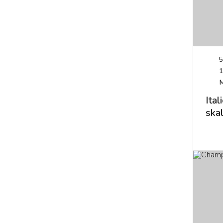
5
1
Ital
skal