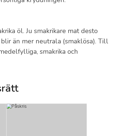
rsonliga kryddningen.
krika öl. Ju smakrikare mat desto
 blir än mer neutrala (smaklösa). Till
edelfylliga, smakrika och
rätt