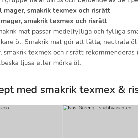
n grupperna är diffus och beroende av den pe
ll mager, smakrik texmex och risrätt
l mager, smakrik texmex och risrätt
makrik mat passar medelfylliga och fylliga sma
kare öl. Smakrik mat gör att lätta, neutrala öl
, smakrik texmex och risrätt rekommenderas m
eska ljusa eller mörka öl.
ept med smakrik texmex & ris