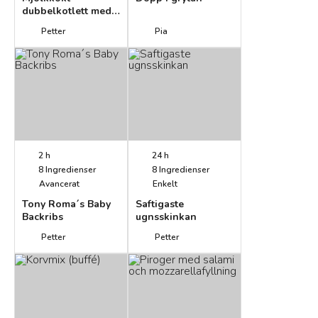
dubbelkotlett med
mögelostsås
Petter
Pia
2 h
24 h
8
Ingredienser
8
Ingredienser
Avancerat
Enkelt
Tony Roma´s Baby
Saftigaste
Backribs
ugnsskinkan
Petter
Petter