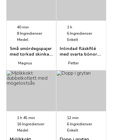
40 min
1 h
8
Ingredienser
6
Ingredienser
Medel
Enkelt
Små smördegspajer
Inlindad fläskfilé
med torkad skinka
med svarta bönor
och getost
och gorgonzola
Magnus
Petter
1 h 45 min
12 min
16
Ingredienser
6
Ingredienser
Medel
Enkelt
Mjölkkokt
Dopp i grytan