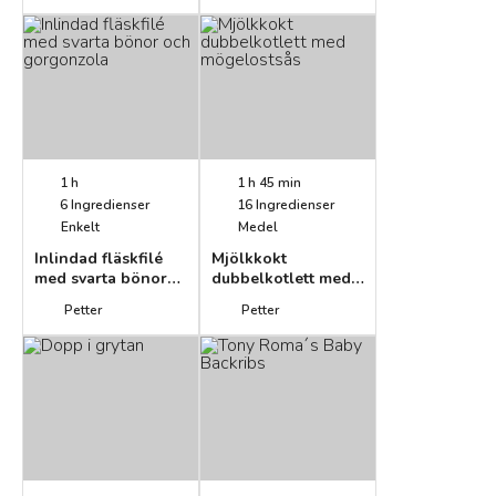
1 h
1 h 45 min
6
Ingredienser
16
Ingredienser
Enkelt
Medel
Inlindad fläskfilé
Mjölkkokt
med svarta bönor
dubbelkotlett med
och gorgonzola
mögelostsås
Petter
Petter