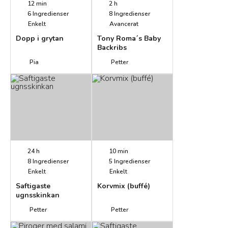
12 min
2 h
6
Ingredienser
8
Ingredienser
Enkelt
Avancerat
Dopp i grytan
Tony Roma´s Baby
Backribs
Pia
Petter
24 h
10 min
8
Ingredienser
5
Ingredienser
Enkelt
Enkelt
Saftigaste
Korvmix (buffé)
ugnsskinkan
Petter
Petter