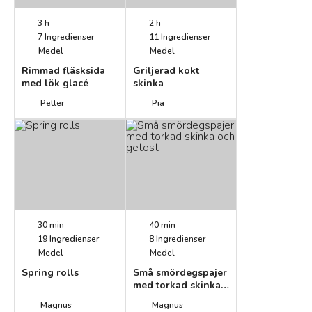
3 h
2 h
7
Ingredienser
11
Ingredienser
Medel
Medel
Rimmad fläsksida
Griljerad kokt
med lök glacé
skinka
Petter
Pia
30 min
40 min
19
Ingredienser
8
Ingredienser
Medel
Medel
Spring rolls
Små smördegspajer
med torkad skinka
och getost
Magnus
Magnus