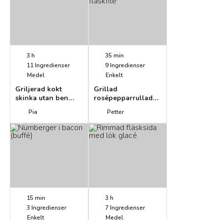
3 h
35 min
11
Ingredienser
9
Ingredienser
Medel
Enkelt
Griljerad kokt
Grillad
skinka utan ben
rosépepparrullad
(julskinka)
fläskfilé
Pia
Petter
15 min
3 h
3
Ingredienser
7
Ingredienser
Enkelt
Medel