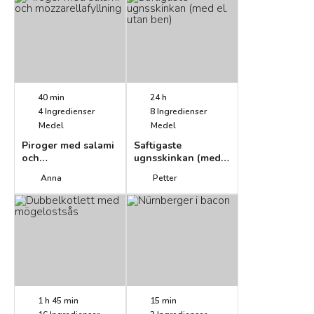
40 min
24 h
4
Ingredienser
8
Ingredienser
Medel
Medel
Piroger med salami
Saftigaste
och
ugnsskinkan (med
mozzarellafyllning
el. utan ben)
Anna
Petter
1 h 45 min
15 min