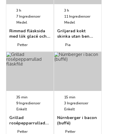
3 h
3 h
7
Ingredienser
11
Ingredienser
Medel
Medel
Rimmad fläsksida
Griljerad kokt
med lök glacé och
skinka utan ben
råstekt potatis
(julskinka)
Petter
Pia
35 min
15 min
9
Ingredienser
3
Ingredienser
Enkelt
Enkelt
Grillad
Nürnberger i bacon
rosépepparrullad
(buffé)
fläskfilé
Petter
Petter