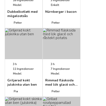
16
Ingredienser
3
Ingredienser
Medel
Enkelt
Dubbelkotlett med
Nürnberger i bacon
mögelostsås
Petter
Petter
3 h
3 h
11
Ingredienser
7
Ingredienser
Medel
Medel
Griljerad kokt
Rimmad fläsksida
julskinka utan ben
med lök glacé och
råstekt potatis
Pia
Petter