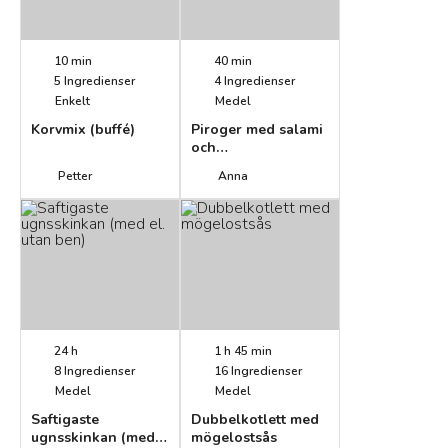
10 min
40 min
5
Ingredienser
4
Ingredienser
Enkelt
Medel
Korvmix (buffé)
Piroger med salami
och
mozzarellafyllning
Petter
Anna
24 h
1 h 45 min
8
Ingredienser
16
Ingredienser
Medel
Medel
Saftigaste
Dubbelkotlett med
ugnsskinkan (med
mögelostsås