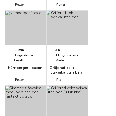
el. utan ben)
Petter
Petter
15 min
3 h
3
Ingredienser
11
Ingredienser
Enkelt
Medel
Nürnberger i bacon
Griljerad kokt
julskinka utan ben
Petter
Pia