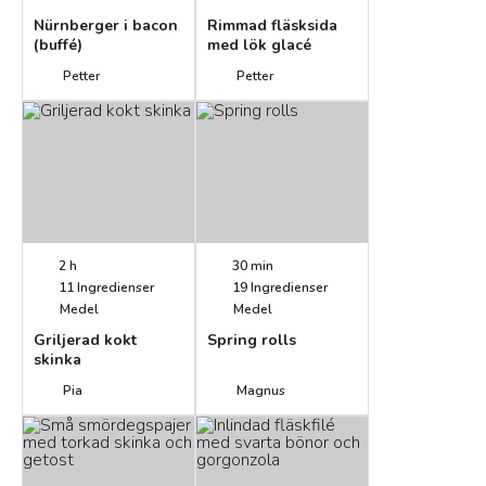
Nürnberger i bacon
Rimmad fläsksida
(buffé)
med lök glacé
Petter
Petter
2 h
30 min
11
Ingredienser
19
Ingredienser
Medel
Medel
Griljerad kokt
Spring rolls
skinka
Pia
Magnus