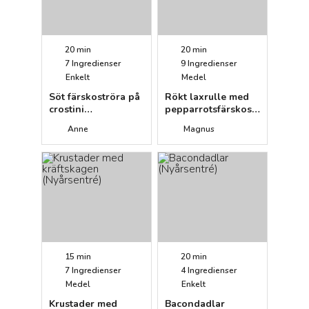
20 min
20 min
7
Ingredienser
9
Ingredienser
Enkelt
Medel
Söt färskoströra på
Rökt laxrulle med
crostini
pepparrotsfärskost
(Nyårsentré)
(Nyårsentré)
Anne
Magnus
15 min
20 min
7
Ingredienser
4
Ingredienser
Medel
Enkelt
Krustader med
Bacondadlar