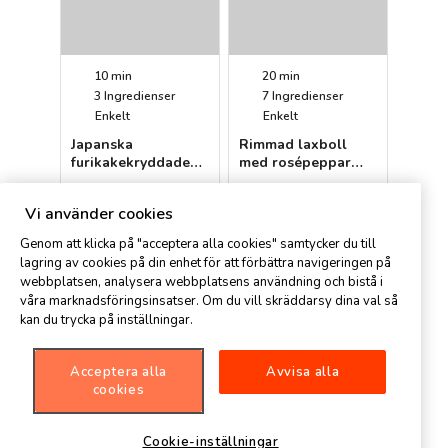
10 min
20 min
3
Ingredienser
7
Ingredienser
Enkelt
Enkelt
Japanska
Rimmad laxboll
furikakekryddade
med rosépeppar
cashewnötter
(Nyårsentré)
Anne
Anne
rostade i tamarisoja
Vi använder cookies
Genom att klicka på "acceptera alla cookies" samtycker du till
lagring av cookies på din enhet för att förbättra navigeringen på
webbplatsen, analysera webbplatsens användning och bistå i
våra marknadsföringsinsatser. Om du vill skräddarsy dina val så
kan du trycka på inställningar.
Acceptera alla
Avvisa alla
15 min
30 min
cookies
6
Ingredienser
7
Ingredienser
Enkelt
Medel
Cookie-inställningar
Havssnittar
Sotad oxfilé med