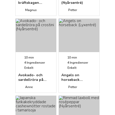
kräftskagen
(Nyårsentré)
(Nyårsentré)
Magnus
Petter
10 min
10 min
4
Ingredienser
4
Ingredienser
Enkelt
Enkelt
Avokado- och
Angels on
sardellröra på
horseback
crostini
(Lyxentré)
Anne
Petter
(Nyårsentré)