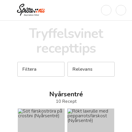
Tryffelsvinet
recepttips
Filtera
Relevans
Nyårsentré
10
Recept