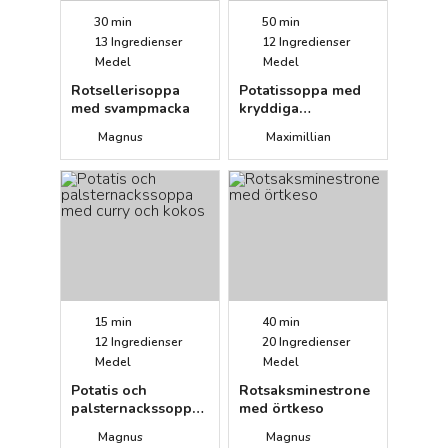
30 min
50 min
13
Ingredienser
12
Ingredienser
Medel
Medel
Rotsellerisoppa
Potatissoppa med
med svampmacka
kryddiga
hasselnötter
Magnus
Maximillian
15 min
40 min
12
Ingredienser
20
Ingredienser
Medel
Medel
Potatis och
Rotsaksminestrone
palsternackssoppa
med örtkeso
med curry och
Magnus
Magnus
kokos