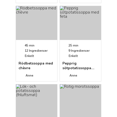
45 min
25 min
12
Ingredienser
9
Ingredienser
Enkelt
Enkelt
Rödbetssoppa med
Pepprig
chèvre
sötpotatissoppa
med feta
Anne
Anne