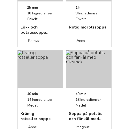
25 min
1 h
10
Ingredienser
8
Ingredienser
Enkelt
Enkelt
Lök- och
Rotig morotssoppa
potatissoppa
(friluftsmat)
Primus
Anne
40 min
40 min
14
Ingredienser
16
Ingredienser
Medel
Medel
Krämig
Soppa på potatis
rotsellerisoppa
och fänkål med
räksmak
Anne
Magnus