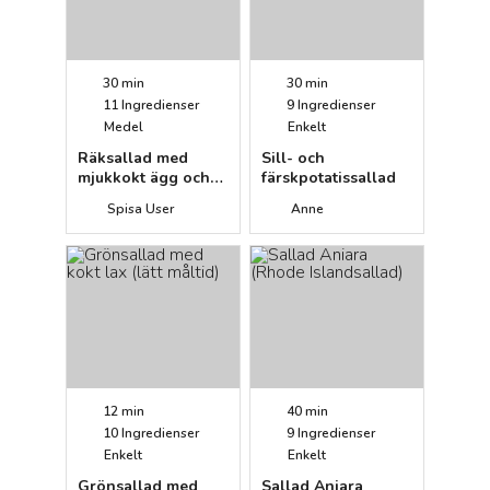
30 min
30 min
11
Ingredienser
9
Ingredienser
Medel
Enkelt
Räksallad med
Sill- och
mjukkokt ägg och
färskpotatissallad
vit balsamdressing
Spisa User
Anne
12 min
40 min
10
Ingredienser
9
Ingredienser
Enkelt
Enkelt
Grönsallad med
Sallad Aniara