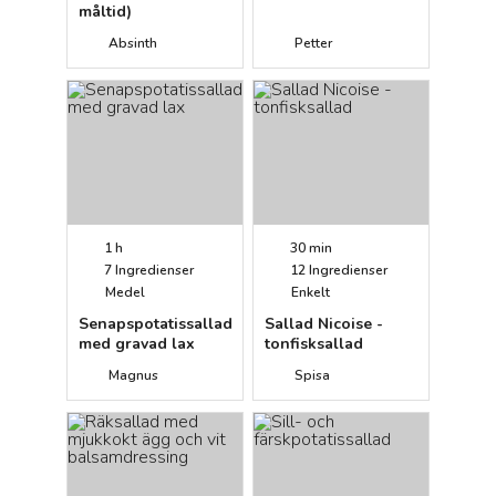
måltid)
Absinth
Petter
1 h
30 min
7
Ingredienser
12
Ingredienser
Medel
Enkelt
Senapspotatissallad
Sallad Nicoise -
med gravad lax
tonfisksallad
Magnus
Spisa