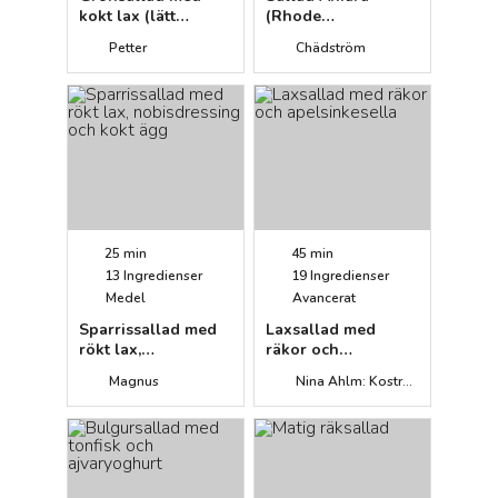
kokt lax (lätt
(Rhode
måltid)
Islandsallad)
Petter
Chädström
25 min
45 min
13
Ingredienser
19
Ingredienser
Medel
Avancerat
Sparrissallad med
Laxsallad med
rökt lax,
räkor och
nobisdressing och
apelsinkesella
Magnus
Nina Ahlm: Kostrådgivarens kokbok
kokt ägg