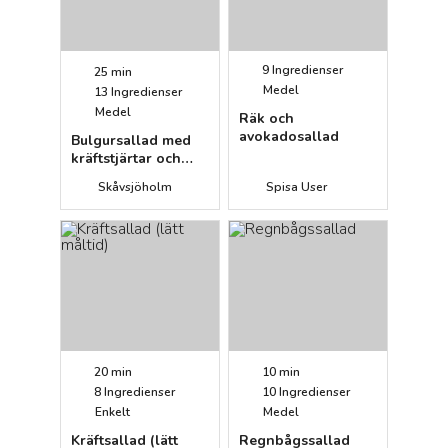
9
Ingredienser
25 min
Medel
13
Ingredienser
Medel
Räk och
avokadosallad
Bulgursallad med
kräftstjärtar och
kapris
Skåvsjöholm
Spisa User
20 min
10 min
8
Ingredienser
10
Ingredienser
Enkelt
Medel
Kräftsallad (lätt
Regnbågssallad