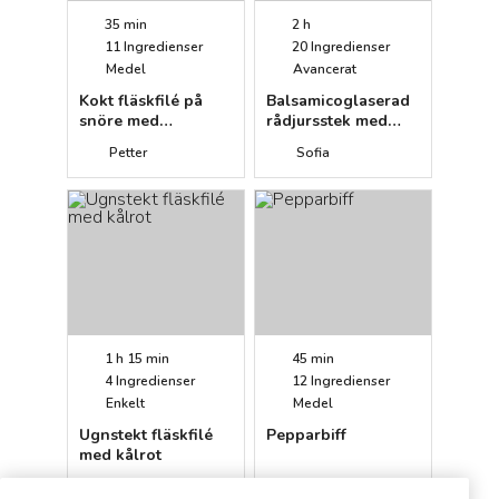
35 min
2 h
11
Ingredienser
20
Ingredienser
Medel
Avancerat
Kokt fläskfilé på
Balsamicoglaserad
snöre med
rådjursstek med
honungs- och
wokade
Petter
Sofia
senapssås och olika
honungsgrönsaker
primörer
1 h 15 min
45 min
4
Ingredienser
12
Ingredienser
Enkelt
Medel
Ugnstekt fläskfilé
Pepparbiff
med kålrot
Anna
Spisa