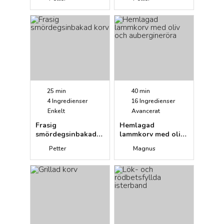
25 min
40 min
4
Ingredienser
16
Ingredienser
Enkelt
Avancerat
Frasig
Hemlagad
smördegsinbakad
lammkorv med oliv
korv
och aubergineröra
Petter
Magnus