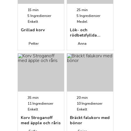
15 min
25 min
5
Ingredienser
5
Ingredienser
Enkelt
Medel
Grillad korv
Lök- och
rödbetsfyllda
isterband
Petter
Anna
35 min
20 min
11
Ingredienser
10
Ingredienser
Enkelt
Enkelt
Korv Stroganoff
Bräckt falukorv med
med äpple och råris
bönor