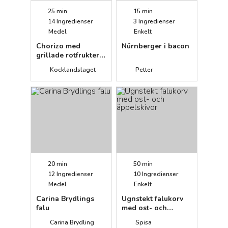
25 min
15 min
14
Ingredienser
3
Ingredienser
Medel
Enkelt
Chorizo med
Nürnberger i bacon
grillade rotfrukter
och
Kocklandslaget
Petter
yoghurtdressing
20 min
50 min
12
Ingredienser
10
Ingredienser
Medel
Enkelt
Carina Brydlings
Ugnstekt falukorv
falu
med ost- och
äppelskivor
Carina Brydling
Spisa