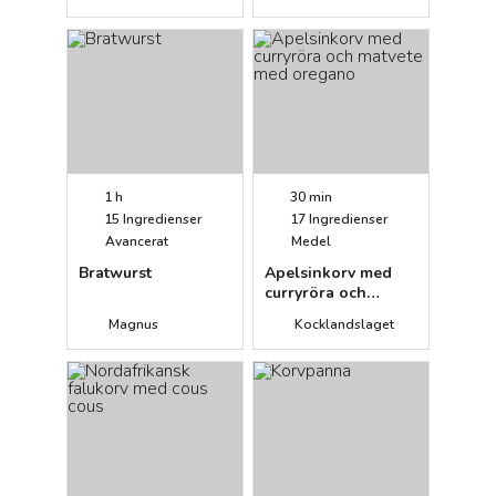
1 h
30 min
15
Ingredienser
17
Ingredienser
Avancerat
Medel
Bratwurst
Apelsinkorv med
curryröra och
matvete med
Magnus
Kocklandslaget
oregano