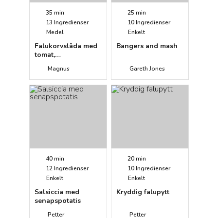
35 min
25 min
13
Ingredienser
10
Ingredienser
Medel
Enkelt
Falukorvslåda med
Bangers and mash
tomat,
senapspotatis och
Magnus
Gareth Jones
savoykål
40 min
20 min
12
Ingredienser
10
Ingredienser
Enkelt
Enkelt
Salsiccia med
Kryddig falupytt
senapspotatis
Petter
Petter