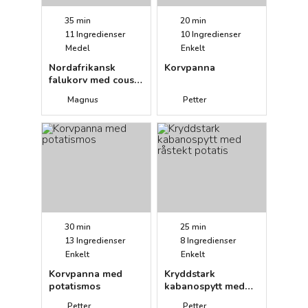
35 min
20 min
11
Ingredienser
10
Ingredienser
Medel
Enkelt
Nordafrikansk
Korvpanna
falukorv med cous
cous
Magnus
Petter
30 min
25 min
13
Ingredienser
8
Ingredienser
Enkelt
Enkelt
Korvpanna med
Kryddstark
potatismos
kabanospytt med
råstekt potatis
Petter
Petter